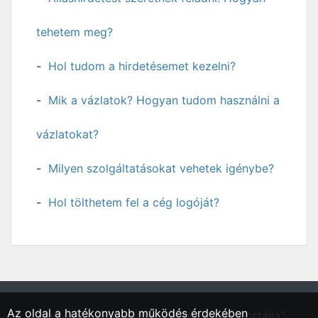
tehetem meg?
Hol tudom a hirdetésemet kezelni?
Mik a vázlatok? Hogyan tudom használni a
vázlatokat?
Milyen szolgáltatásokat vehetek igénybe?
Hol tölthetem fel a cég logóját?
Az oldal a hatékonyabb működés érdekében
"Nagykáta, Pest vármegyei régió állásportálja"