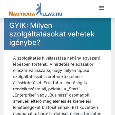
GYIK: Milyen
szolgáltatásokat vehetek
igénybe?
A szolgáltatás kiválasztása néhány egyszerű
lépésben történik. A hirdetés feladásakor
először válassza ki, hogy milyen típusú
szolgáltatással szeretné közzétenni
álláshirdetését. Erre több lehetőség is
rendelkezésre áll, például a „Start”,
„Enterprise” vagy „Business” csomagok,
amelyek eltérő megjelenési és kiemelési
lehetőségeket biztosíthatnak. Ezt követően
megadhatja, hogy hirdetését milyen területen