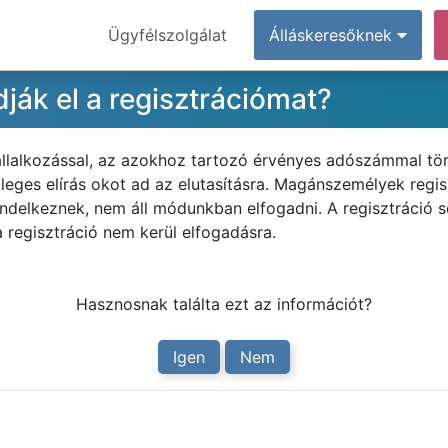
Ügyfélszolgálat
Álláskeresőknek
ják el a regisztrációmat?
állalkozással, az azokhoz tartozó érvényes adószámmal tör
leges elírás okot ad az elutasításra. Magánszemélyek regis
endelkeznek, nem áll módunkban elfogadni. A regisztráció 
 a regisztráció nem kerül elfogadásra.
Hasznosnak találta ezt az információt?
Igen
Nem