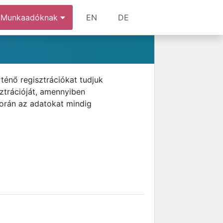
Munkaadóknak
EN
DE
ténő regisztrációkat tudjuk
ztrációját, amennyiben
során az adatokat mindig