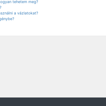
. Hogyan tehetem meg?
?
ználni a vázlatokat?
igénybe?