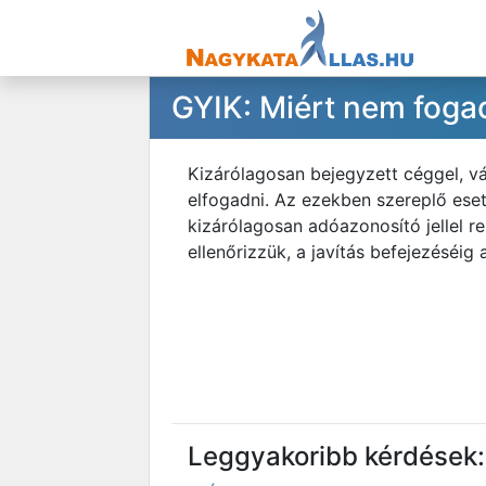
GYIK: Miért nem fogad
Kizárólagosan bejegyzett céggel, v
elfogadni. Az ezekben szereplő eset
kizárólagosan adóazonosító jellel r
ellenőrizzük, a javítás befejezéséig
Leggyakoribb kérdések: